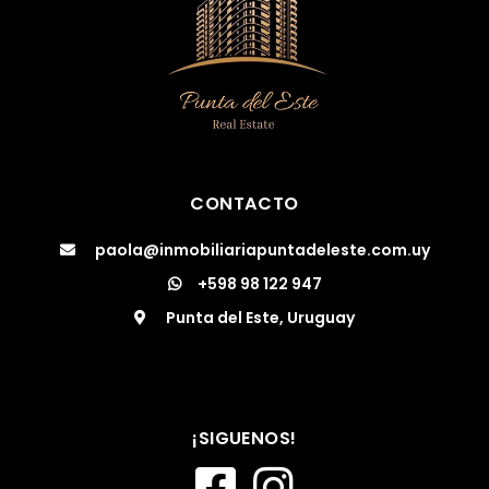
CONTACTO
paola@inmobiliariapuntadeleste.com.uy
+598 98 122 947
Punta del Este, Uruguay
¡SIGUENOS!