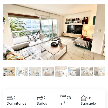
2
2
78
En
2
Dormitorios
Baños
m
Subsuelo